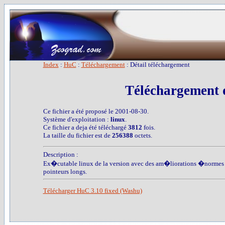
Index
:
HuC
:
Téléchargement
: Détail téléchargement
Téléchargement 
Ce fichier a été proposé le 2001-08-30.
Système d'exploitation :
linux
.
Ce fichier a deja été téléchargé
3812
fois.
La taille du fichier est de
256388
octets.
Description :
Ex�cutable linux de la version avec des am�liorations �normes c�t
pointeurs longs.
Télécharger HuC 3.10 fixed (Washu)